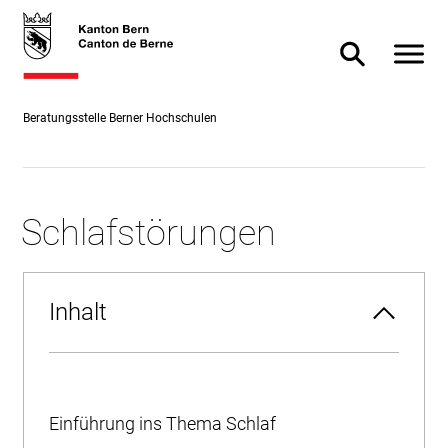
Direkt
skiplink.toNavigation
skiplink.toStartPage
Direkt
zum
zur
Navigat
Suche ein- od
Inhalt
Suche
Beratungsstelle Berner Hochschulen
Schlafstörungen
Inhalt
Einführung ins Thema Schlaf