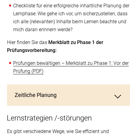
Checkliste für eine erfolgreiche inhaltliche Planung der
Lernphase: Wie gehe ich vor, um sicherzustellen, dass
ich alle (relevanten) Inhalte beim Lernen beachte und
mich daran erinnern werde?
Hier finden Sie das
Merkblatt zu Phase 1 der
Prüfungsvorbereitung:
Prüfungen bewältigen – Merkblatt zu Phase 1: Vor der
Prüfung
Zeitliche Planung
Für die zeitliche Planung Ihrer Lernphase
Lernstrategien /-störungen
verweisen wir Sie gerne auf eine weitere Webseite
Es gibt verschiedene Wege, wie Sie effizient und
unserer Beratungsstelle. Dort finden Sie sehr