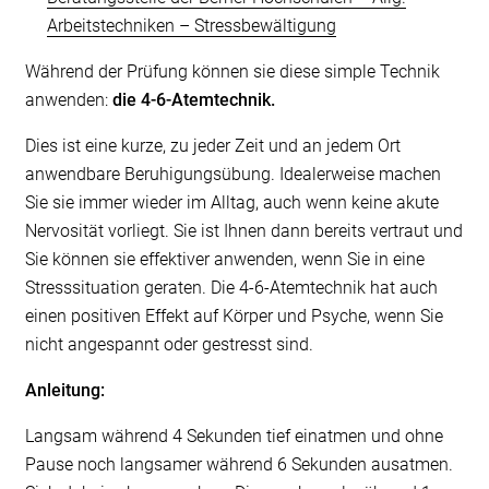
Arbeitstechniken – Stressbewältigung
Gehören auch Sie zu diesen Menschen, dann
versuchen Sie gegenüber Fehlern eine andere
Während der Prüfung können sie diese simple Technik
Haltung einzunehmen: Sie gehören zum Leben
anwenden:
die 4-6-Atemtechnik.
und insbesondere zum Lernen. Auch bei dem, was
Dies ist eine kurze, zu jeder Zeit und an jedem Ort
man gut beherrscht, können Fehler passieren. Sie
anwendbare Beruhigungsübung. Idealerweise machen
müssen nicht perfekt sein, damit andere
Sie sie immer wieder im Alltag, auch wenn keine akute
Menschen Sie als kompetent ansehen.
Nervosität vorliegt. Sie ist Ihnen dann bereits vertraut und
Möglicherweise kann auch hier ein
Sie können sie effektiver anwenden, wenn Sie in eine
psychologisches Beratungsgespräch hilfreich sein
Stresssituation geraten. Die 4-6-Atemtechnik hat auch
um herauszufinden, was Sie dabei unterstützt,
einen positiven Effekt auf Körper und Psyche, wenn Sie
einen gelasseneren Umgang mit Fehlern zu
nicht angespannt oder gestresst sind.
finden.
Anleitung:
Langsam während 4 Sekunden tief einatmen und ohne
Pause noch langsamer während 6 Sekunden ausatmen.