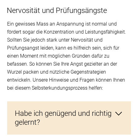
Verhaltensweisen auf die aktuelle Situation zu
übertragen.
Nervosität und Prüfungsängste
Freie Tage
Dauer: 1-2 Tage
Ein gewisses Mass an Anspannung ist normal und
Nach mehreren Arbeitstagen
fördert sogar die Konzentration und Leistungsfähigkeit.
Erholung, intensive Entspannung
Sollten Sie jedoch stark unter Nervosität und
Prüfungsangst leiden, kann es hilfreich sein, sich für
Urlaubszeit
einen Moment mit möglichen Gründen dafür zu
befassen. So können Sie Ihre Angst gezielter an der
Dauer: 1-XXL Wochen
Wurzel packen und nützliche Gegenstrategien
Nach umfangreicher oder sehr langer Arbeit
entwickeln. Unsere Hinweise und Fragen können Ihnen
Erholung, vollkommene Entspannung
bei diesem Selbsterkundungsprozess helfen:
Quelle: Hans-Christian Kossak: «Lernen leicht
gemacht», Carl-Auer, 2006: 116.
Habe ich genügend und richtig
gelernt?