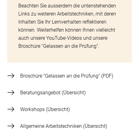
Prüfung auch nochmals schreiben? Zusammen
Beachten Sie ausserdem die untenstehenden
könnten Sie eine Lerngruppe bilden.
Links zu weiteren Arbeitstechniken, mit deren
Inhalten Sie Ihr Lernverhalten reflektieren
Versuchen Sie schliesslich so gut es geht, die
können. Weiterhelfen können Ihnen vielleicht
vermasselte Prüfung als Erfahrung hinter sich zu
auch unsere YouTube-Videos und unsere
lassen. Tanken Sie Kraft für die kommenden
Broschüre "Gelassen an die Prüfung".
Herausforderungen, indem Sie sich bewusst
Dingen in Ihrem Leben zuwenden, die Ihnen
Freude machen.
Broschüre "Gelassen an die Prüfung"
Beratungsangebot (Übersicht)
Workshops (Übersicht)
Allgemeine Arbeitstechniken (Übersicht)