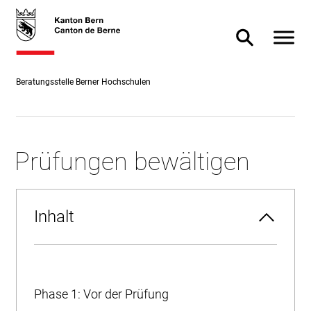
Direkt
skiplink.toNavigation
skiplink.toStartPage
Direkt
zum
zur
Navigat
Suche ein- od
Inhalt
Suche
Beratungsstelle Berner Hochschulen
Prüfungen bewältigen
Inhalt
Phase 1: Vor der Prüfung